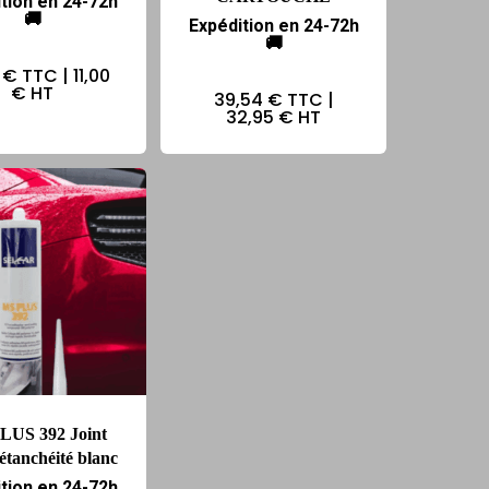
tion en 24-72h
🚚
Expédition en 24-72h
🚚
 €
TTC |
11,00
€
HT
39,54 €
TTC |
32,95 €
HT
LUS 392 Joint
’étanchéité blanc
tion en 24-72h