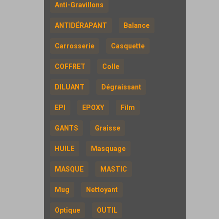
Anti-Gravillons
ANTIDÉRAPANT
Balance
Carrosserie
Casquette
COFFRET
Colle
DILUANT
Dégraissant
EPI
EPOXY
Film
GANTS
Graisse
HUILE
Masquage
MASQUE
MASTIC
Mug
Nettoyant
Optique
OUTIL