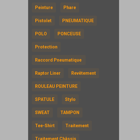
Peinture
Phare
Pistolet
PNEUMATIQUE
POLO
PONCEUSE
Protection
Raccord Pneumatique
Raptor Liner
Revêtement
ROULEAU PEINTURE
SPATULE
Stylo
SWEAT
TAMPON
Tee-Shirt
Traitement
Traitement Châssis