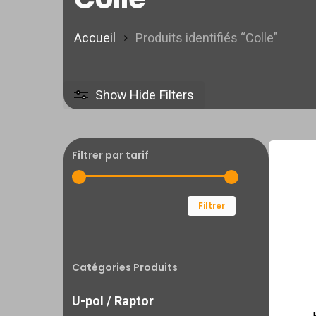
Accueil
Produits identifiés “Colle”
Show
Hide
Filters
Filtrer par tarif
Prix
Prix
Filtrer
min
max
Catégories Produits
U-pol / Raptor