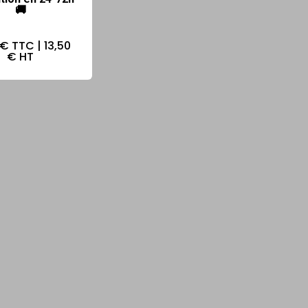
🚚
 €
TTC |
13,50
€
HT