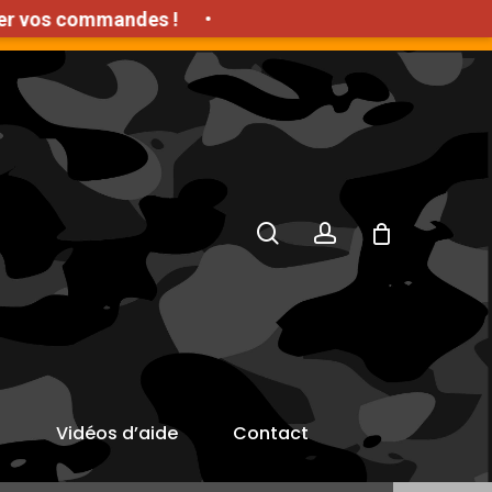
os commandes !
•
'achat HT
search
account
s
Vidéos d’aide
Contact