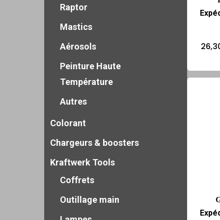
Raptor
Expéd
Mastics
26,3
Aérosols
Peinture Haute
Température
Autres
Colorant
Chargeurs & boosters
Kraftwerk Tools
Coffrets
Outillage main
G
Expéd
Lampes