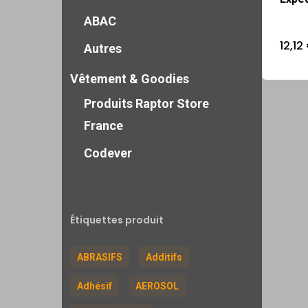
ABAC
12,12
Autres
Vêtement & Goodies
Produits Raptor Store
France
Codever
Étiquettes produit
ABRASIFS
Additifs
Adhésif
AEROSOL