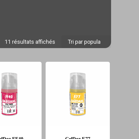
Trié
11 résultats affichés
par
popularité
elDoz FF40
GelDoz E77