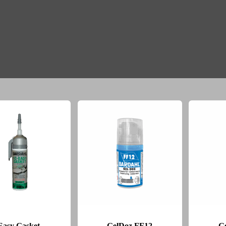
Easy Gasket
GelDoz FF12
G