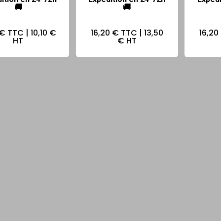
🚚
🚚
 €
TTC |
10,10 €
16,20 €
TTC |
13,50
16,20
HT
€
HT