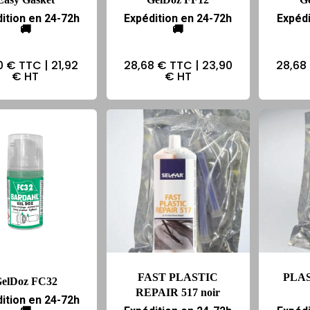
ition en 24-72h
Expédition en 24-72h
Expédi
🚚
🚚
0 €
TTC |
21,92
28,68 €
TTC |
23,90
28,68
€
HT
€
HT
FAST PLASTIC
PLA
elDoz FC32
REPAIR 517 noir
ition en 24-72h