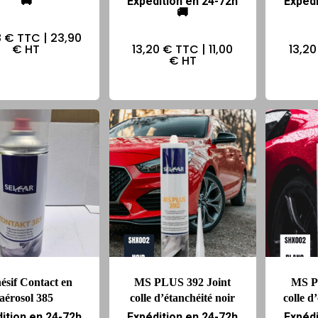
🚚
Expédition en 24-72h
Expédi
🚚
8 €
TTC |
23,90
€
HT
13,20 €
TTC |
11,00
13,20
€
HT
ésif Contact en
MS PLUS 392 Joint
MS P
aérosol 385
colle d’étanchéité noir
colle d
ition en 24-72h
Expédition en 24-72h
Expédi