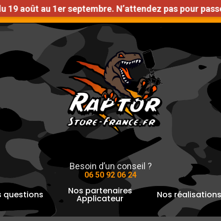
 août au 1er septembre. N’attendez pas pour passer v
n Gratuite en France métropolitaine à partir de 1000€ d
pour fermer
Besoin d’un conseil ?
06 50 92 06 24
Nos partenaires
 questions
Nos réalisation
Applicateur