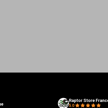
l
Raptor Store Franc
ue
5.0