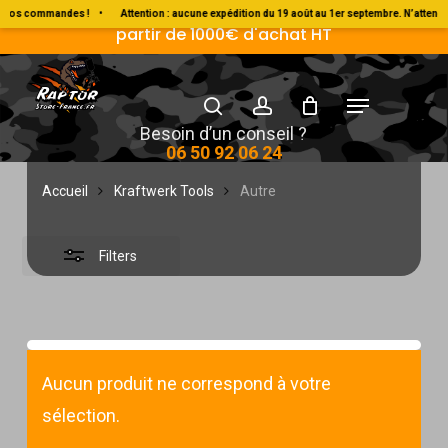
Skip
Livraison Gratuite en France métropolitaine à
er vos commandes !
•
Attention : aucune expédition du 19 août au 1er septembre. N’atten
partir de 1000€ d'achat HT
Close
to
Filters
main
search
account
Menu
content
Autre
Besoin d’un conseil ?
06 50 92 06 24
Accueil
Kraftwerk Tools
Autre
Filters
Aucun produit ne correspond à votre
sélection.