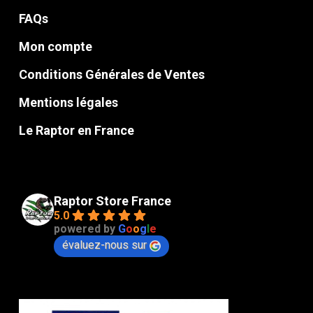
FAQs
Mon compte
Conditions Générales de Ventes
Mentions légales
Le Raptor en France
Raptor Store France
5.0
powered by
G
o
o
g
l
e
évaluez-nous sur