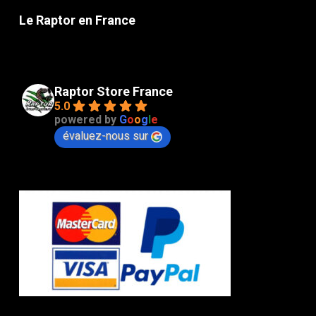
Le Raptor en France
Raptor Store France
5.0
powered by
G
o
o
g
l
e
évaluez-nous sur