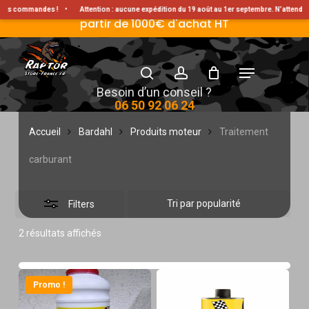
Skip
Livraison Gratuite en France métropolitaine à
 vos commandes !
•
Attention : aucune expédition du 19 août au 1er septembre. N’attend
partir de 1000€ d'achat HT
Close
to
Filters
main
search
account
Menu
content
Traitement carburant
Besoin d’un conseil ?
06 50 92 06 24
Accueil
Bardahl
Produits moteur
Traitement
carburant
Filters
Trié
2 résultats affichés
par
popularité
Promo !