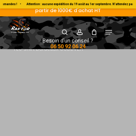
Skip
Livraison Gratuite en France métropolitaine à
andes !
•
Attention : aucune expédition du 19 août au 1er septembre. N’attendez pas pou
partir de 1000€ d'achat HT
to
main
search
account
Menu
content
Accueil
Vêtement & Goodies
Codever
Besoin d’un conseil ?
06 50 92 06 24
Tee-shirt Bordeaux CODEVER