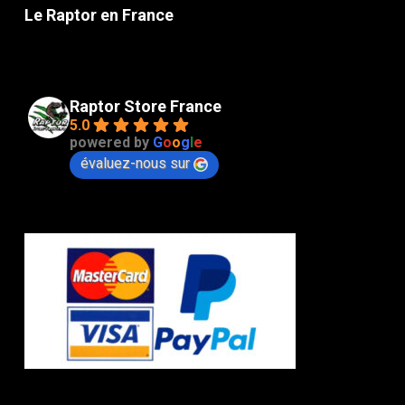
Le Raptor en France
Raptor Store France
5.0
powered by
G
o
o
g
l
e
évaluez-nous sur