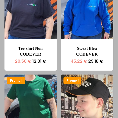
Tee-shirt Noir
Sweat Bleu
CODEVER
CODEVER
Le
Le
Le
Le
20.50
€
12.31
€
45.22
€
29.18
€
prix
prix
prix
prix
initial
actuel
initial
actuel
était :
est :
était :
est :
20.50 €.
12.31 €.
45.22 €.
29.18 €
Promo !
Promo !