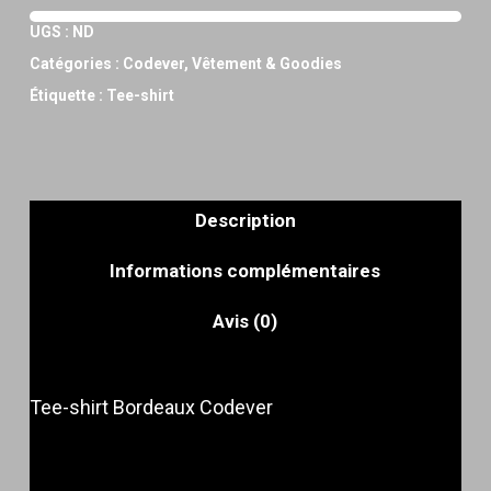
UGS :
ND
Catégories :
Codever
,
Vêtement & Goodies
Étiquette :
Tee-shirt
Description
Informations complémentaires
Avis (0)
Tee-shirt Bordeaux Codever