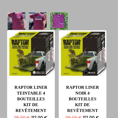
RAPTOR LINER
RAPTOR LINER
TEINTABLE 4
NOIR 4
BOUTEILLES
BOUTEILLES
KIT DE
KIT DE
REVÊTEMENT
REVÊTEMENT
Le
Le
Le
Le
115.00
€
112.00
€
115.00
€
112.00
€