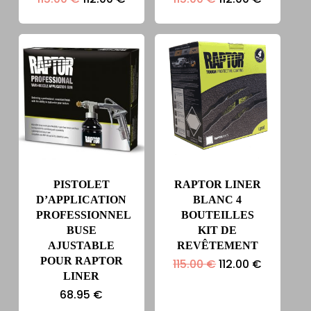
prix
prix
prix
prix
initial
actuel
initial
actuel
était :
est :
était :
est :
115.00 €.
112.00 €.
115.00 €.
112.00 €.
PISTOLET
RAPTOR LINER
D’APPLICATION
BLANC 4
PROFESSIONNEL
BOUTEILLES
BUSE
KIT DE
AJUSTABLE
REVÊTEMENT
POUR RAPTOR
Le
Le
115.00
€
112.00
€
prix
prix
LINER
initial
actuel
68.95
€
était :
est :
115.00 €.
112.00 €.