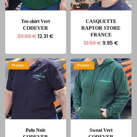
Tee-shirt Vert
CASQUETTE
CODEVER
RAPTOR STORE
FRANCE
Le
Le
20.50
€
12.31
€
prix
prix
Le
Le
12.50
€
9.95
€
initial
actuel
prix
prix
était :
est :
initial
actuel
20.50 €.
12.31 €.
était :
est :
12.50 €.
9.95 €.
Promo !
Promo !
Polo Noir
Sweat Vert
CODEVER
CODEVER