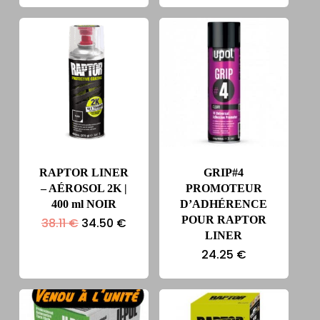
RAPTOR LINER
GRIP#4
– AÉROSOL 2K |
PROMOTEUR
400 ml NOIR
D’ADHÉRENCE
POUR RAPTOR
Le
Le
38.11
€
34.50
€
prix
prix
LINER
initial
actuel
24.25
€
était :
est :
38.11 €.
34.50 €.