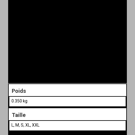
Poids
0.350 kg
Taille
L, M, S, XL, XXL