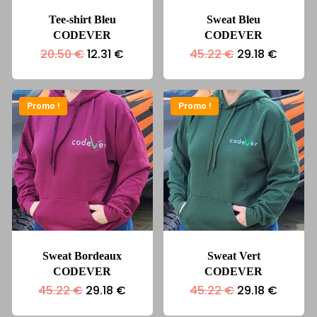
Tee-shirt Bleu
Sweat Bleu
CODEVER
CODEVER
Le
Le
Le
Le
20.50
€
12.31
€
45.22
€
29.18
€
prix
prix
prix
prix
initial
actuel
initial
actuel
était :
est :
était :
est :
20.50 €.
12.31 €.
45.22 €.
29.18 €
Promo !
Promo !
Sweat Bordeaux
Sweat Vert
CODEVER
CODEVER
Le
Le
Le
Le
45.22
€
29.18
€
45.22
€
29.18
€
prix
prix
prix
prix
initial
actuel
initial
actuel