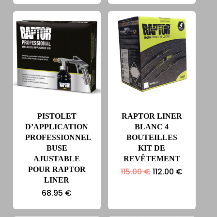
initial
actuel
initial
actuel
était :
est :
était :
est :
115.00 €.
112.00 €.
115.00 €.
112.00 €.
PISTOLET
RAPTOR LINER
D’APPLICATION
BLANC 4
PROFESSIONNEL
BOUTEILLES
BUSE
KIT DE
AJUSTABLE
REVÊTEMENT
POUR RAPTOR
Le
Le
115.00
€
112.00
€
prix
prix
LINER
initial
actuel
68.95
€
était :
est :
115.00 €.
112.00 €.