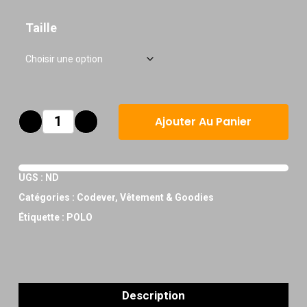
Taille
Ajouter Au Panier
UGS :
ND
Catégories :
Codever
,
Vêtement & Goodies
Étiquette :
POLO
Description