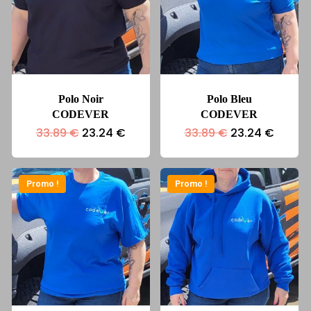
Polo Noir
Polo Bleu
CODEVER
CODEVER
Le
Le
Le
Le
33.89
€
23.24
€
33.89
€
23.24
€
prix
prix
prix
prix
initial
actuel
initial
actuel
était :
est :
était :
est :
33.89 €.
23.24 €.
33.89 €.
23.24 
Promo !
Promo !