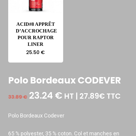
ACID#8 APPRÊT
D’ACCROCHAGE
POUR RAPTOR
LINER
25.50
€
Polo Bordeaux CODEVER
Le
Le
23.24
€
HT | 27.89€ TTC
33.89
€
prix
prix
initial
actuel
Polo Bordeaux Codever
était :
est :
33.89 €.
23.24 €.
65 % polyester, 35 % coton. Col et manches en