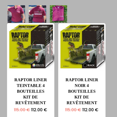
RAPTOR LINER
RAPTOR LINER
TEINTABLE 4
NOIR 4
BOUTEILLES
BOUTEILLES
KIT DE
KIT DE
REVÊTEMENT
REVÊTEMENT
Le
Le
Le
Le
115.00
€
112.00
€
115.00
€
112.00
€
prix
prix
prix
prix