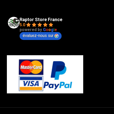
Raptor Store France
5.0
powered by
G
o
o
g
l
e
évaluez-nous sur