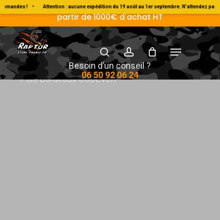
Skip
Livraison Gratuite en France métropolitaine à
andes !
•
Attention : aucune expédition du 19 août au 1er septembre. N’attendez pas pou
partir de 1000€ d'achat HT
to
main
search
account
Menu
content
Accueil
Vêtement & Goodies
Codever
Besoin d’un conseil ?
06 50 92 06 24
Polo Bordeaux CODEVER