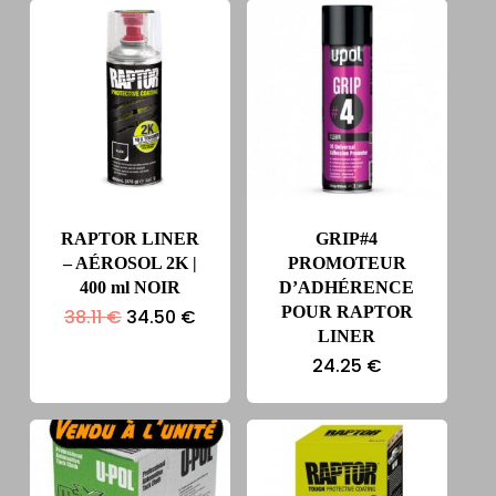
RAPTOR LINER
GRIP#4
– AÉROSOL 2K |
PROMOTEUR
400 ml NOIR
D’ADHÉRENCE
POUR RAPTOR
Le
Le
38.11
€
34.50
€
prix
prix
LINER
initial
actuel
24.25
€
était :
est :
38.11 €.
34.50 €.