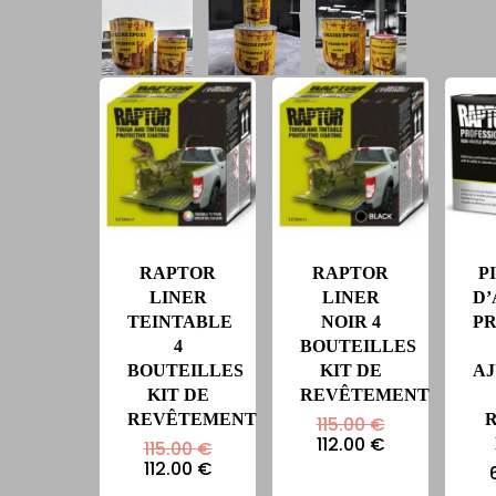
RAPTOR
RAPTOR
P
LINER
LINER
D’
TEINTABLE
NOIR 4
P
4
BOUTEILLES
BOUTEILLES
KIT DE
A
KIT DE
REVÊTEMENT
REVÊTEMENT
Le
115.00
€
prix
Le
112.00
€
Le
115.00
€
initial
prix
prix
Le
112.00
€
était :
actuel
initial
prix
115.00 €.