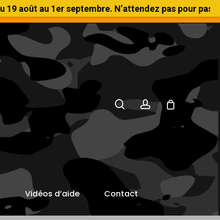
ût au 1er septembre. N’attendez pas pour passer vos 
'achat HT
search
account
s
Vidéos d’aide
Contact