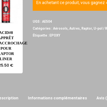
En achetant ce produit, vous gagnez 43
UGS :
AE504
Catégories :
Aérosols
,
Autres
,
Raptor
,
U-pol / 
ACID#8
Étiquette :
EPOXY
APPRÊT
’ACCROCHAGE
POUR
RAPTOR
LINER
25.50
€
escription
Informations complémentaires
Avis 