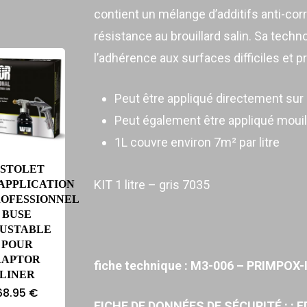
contient un mélange d’additifs anti-corr
résistance au brouillard salin. Sa tech
l’adhérence aux surfaces difficiles et p
Peut être appliqué directement sur 
Peut également être appliqué mouil
1L couvre environ 7m² par litre
ISTOLET
KIT 1 litre – gris 7035
APPLICATION
ROFESSIONNEL
BUSE
JUSTABLE
POUR
RAPTOR
fiche technique :
M3-006 – PRIMPOX-
LINER
68.95
€
FICHE DE DONNÉES DE SÉCURITÉ : :
F