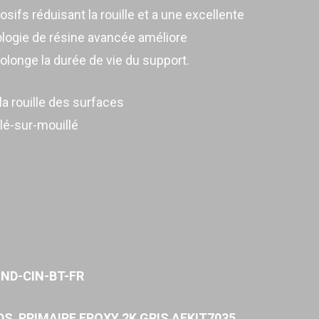
osifs réduisant la rouille et a une excellente
nologie de résine avancée améliore
rolonge la durée de vie du support.
la rouille des surfaces
lé-sur-mouillé
IND-CIN-BT-FR
DS PRIMAIRE EPOXY 2K GRIS AEKIT7035