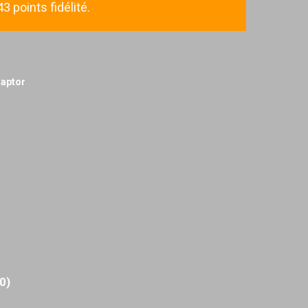
 points fidélité.
Raptor
(0)