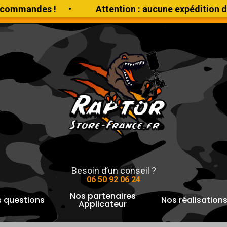
des !
•
Attention : aucune expédition du 19 ao
n Gratuite en France métropolitaine à partir de 1000€ d
pour fermer
Besoin d’un conseil ?
06 50 92 06 24
Nos partenaires
 questions
Nos réalisation
Applicateur
ÊT ÉPOXY ANTI-ROUILLE PRIMPOX 1L