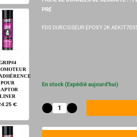
PRE
FDS DURCISSEUR EPOXY 2K AEKIT703
GRIP#4
ROMOTEUR
’ADHÉRENCE
POUR
En stock (Expédié aujourd'hui)
RAPTOR
LINER
24.25
€