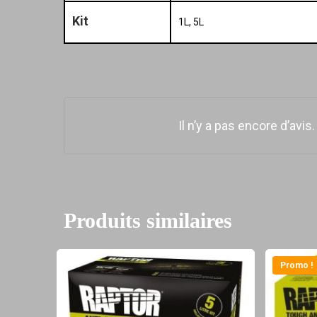
Kit
1L, 5L
Il n’y a pas encore d’avis.
Produits similaires
Promo !