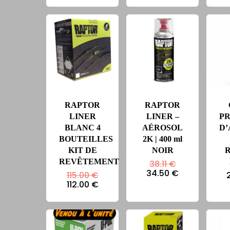
est :
était :
actuel
112.00 €.
115.00 €.
est :
112.00 €.
RAPTOR
RAPTOR
LINER
LINER –
P
BLANC 4
AÉROSOL
D
BOUTEILLES
2K | 400 ml
KIT DE
NOIR
REVÊTEMENT
Le
38.11
€
prix
Le
34.50
€
Le
115.00
€
initial
prix
prix
Le
112.00
€
était :
actuel
initial
prix
38.11 €.
est :
était :
actuel
34.50 €.
115.00 €.
est :
112.00 €.