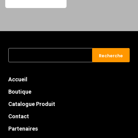
prix
prix
initial
actuel
était :
est :
127.00 €.
61.88 €.
Recherche
Recherche
pour :
Accueil
Boutique
Catalogue Produit
Contact
Partenaires