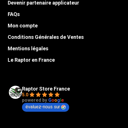
Devenir partenaire applicateur
FAQs
Mon compte
Conditions Générales de Ventes
Mentions légales
Le Raptor en France
Raptor Store France
5.0
powered by
G
o
o
g
l
e
évaluez-nous sur