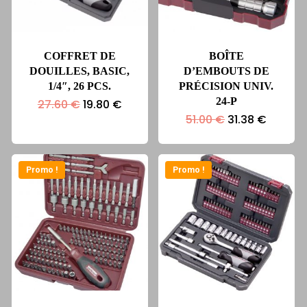
COFFRET DE
BOÎTE
DOUILLES, BASIC,
D’EMBOUTS DE
1/4″, 26 PCS.
PRÉCISION UNIV.
24-P
Le
Le
27.60
€
19.80
€
prix
prix
Le
Le
51.00
€
31.38
€
initial
actuel
prix
prix
était :
est :
initial
actuel
27.60 €.
19.80 €.
était :
est :
51.00 €.
31.38 €
Promo !
Promo !