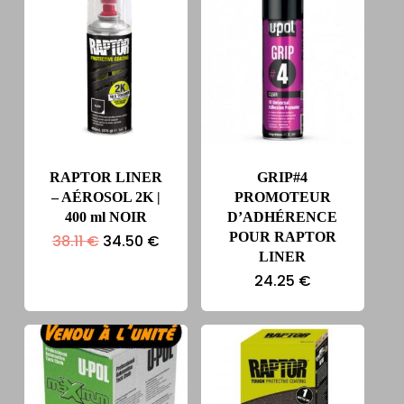
RAPTOR LINER
GRIP#4
– AÉROSOL 2K |
PROMOTEUR
400 ml NOIR
D’ADHÉRENCE
POUR RAPTOR
Le
Le
38.11
€
34.50
€
prix
prix
LINER
initial
actuel
24.25
€
était :
est :
38.11 €.
34.50 €.