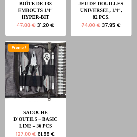
BOÎTE DE 138
JEU DE DOUILLES
EMBOUTS 1/4″
UNIVERSEL, 1/4″,
HYPER-BIT
82 PCS.
Le
Le
Le
Le
47.00
€
31.20
€
74.00
€
37.95
€
prix
prix
prix
prix
initial
actuel
initial
actuel
était :
est :
était :
est :
47.00 €.
31.20 €.
74.00 €.
37.95 
Promo !
SACOCHE
D’OUTILS – BASIC
LINE – 36 PCS
Le
Le
127.00
€
61.88
€