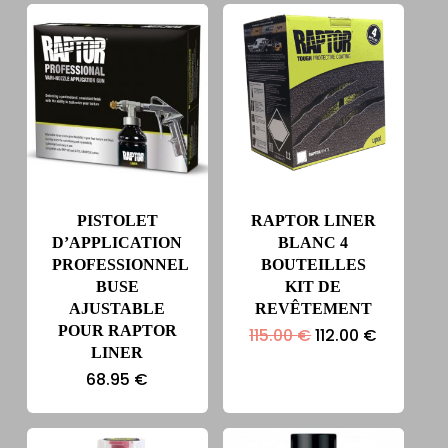
était :
est :
était :
est :
115.00 €.
112.00 €.
115.00 €.
112.00 €.
PISTOLET
RAPTOR LINER
D’APPLICATION
BLANC 4
PROFESSIONNEL
BOUTEILLES
BUSE
KIT DE
AJUSTABLE
REVÊTEMENT
POUR RAPTOR
Le
Le
115.00
€
112.00
€
prix
prix
LINER
initial
actuel
68.95
€
était :
est :
115.00 €.
112.00 €.