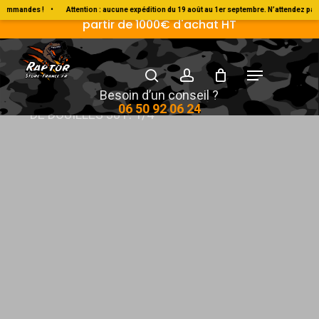
Skip
Livraison Gratuite en France métropolitaine à
mmandes !
•
Attention : aucune expédition du 19 août au 1er septembre. N’attendez pas 
partir de 1000€ d'achat HT
to
main
search
account
Menu
content
Accueil
Kraftwerk Tools
Coffrets
JEU
Besoin d’un conseil ?
06 50 92 06 24
DE DOUILLES 38 P. 1/4″