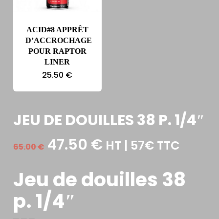
ACID#8 APPRÊT
D’ACCROCHAGE
POUR RAPTOR
LINER
25.50
€
JEU DE DOUILLES 38 P. 1/4″
Le
Le
47.50
€
HT | 57€ TTC
65.00
€
prix
prix
initial
actuel
Jeu de douilles 38
était :
est :
p. 1/4″
65.00 €.
47.50 €.