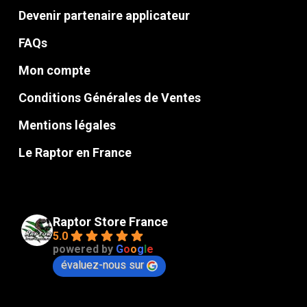
Devenir partenaire applicateur
FAQs
Mon compte
Conditions Générales de Ventes
Mentions légales
Le Raptor en France
Raptor Store France
5.0
powered by
G
o
o
g
l
e
évaluez-nous sur