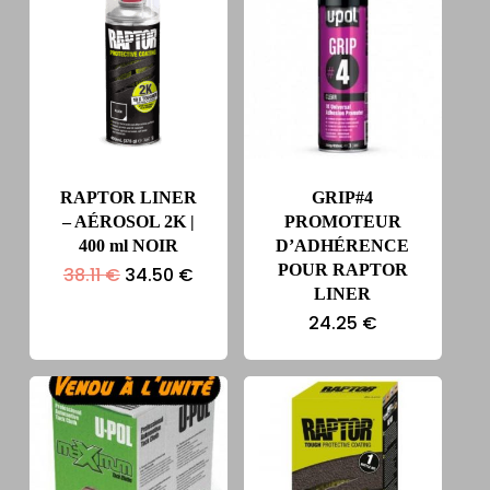
RAPTOR LINER
GRIP#4
– AÉROSOL 2K |
PROMOTEUR
400 ml NOIR
D’ADHÉRENCE
POUR RAPTOR
Le
Le
38.11
€
34.50
€
prix
prix
LINER
initial
actuel
24.25
€
était :
est :
38.11 €.
34.50 €.