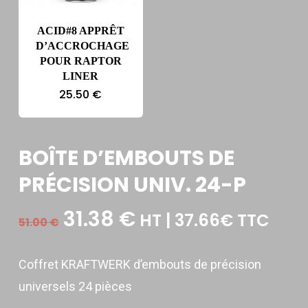
ACID#8 APPRÊT
D’ACCROCHAGE
POUR RAPTOR
LINER
25.50
€
BOÎTE D’EMBOUTS DE
PRÉCISION UNIV. 24-P
Le
Le
31.38
€
HT | 37.66€ TTC
51.00
€
prix
prix
initial
actuel
Coffret KRAFTWERK d’embouts de précision
était :
est :
universels 24 pièces
51.00 €.
31.38 €.