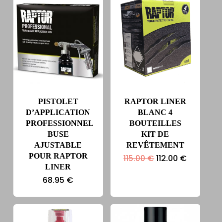
115.00 €.
112.00 €.
115.00 €.
112.00 €.
PISTOLET
RAPTOR LINER
D’APPLICATION
BLANC 4
PROFESSIONNEL
BOUTEILLES
BUSE
KIT DE
AJUSTABLE
REVÊTEMENT
POUR RAPTOR
Le
Le
115.00
€
112.00
€
prix
prix
LINER
initial
actuel
68.95
€
était :
est :
115.00 €.
112.00 €.