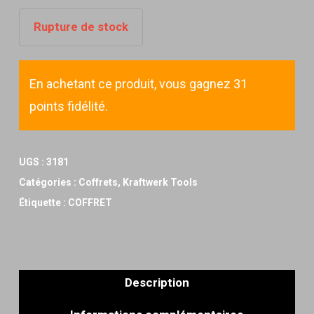
Rupture de stock
En achetant ce produit, vous gagnez 31
points fidélité.
UGS :
3181
Catégories :
Coffrets
,
Kraftwerk Tools
Étiquette :
COFFRET
Description