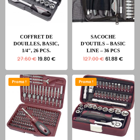
COFFRET DE
SACOCHE
DOUILLES, BASIC,
D’OUTILS – BASIC
1/4″, 26 PCS.
LINE – 36 PCS
Le
Le
Le
Le
27.60
€
19.80
€
127.00
€
61.88
€
prix
prix
prix
prix
initial
actuel
initial
actuel
était :
est :
était :
est :
27.60 €.
19.80 €.
127.00 €.
61.88 €
Promo !
Promo !