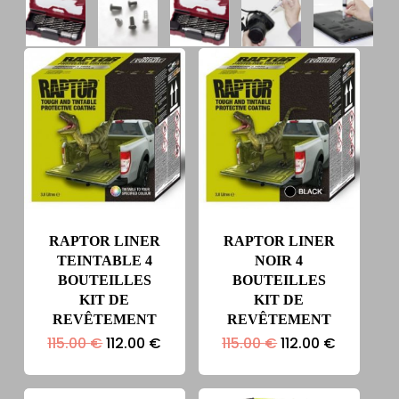
RAPTOR LINER
RAPTOR LINER
TEINTABLE 4
NOIR 4
BOUTEILLES
BOUTEILLES
KIT DE
KIT DE
REVÊTEMENT
REVÊTEMENT
Le
Le
Le
Le
115.00
€
112.00
€
115.00
€
112.00
€
prix
prix
prix
prix
initial
actuel
initial
actuel
était :
est :
était :
est :