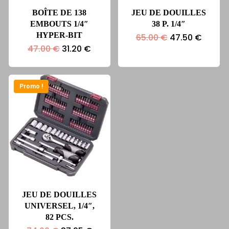
BOÎTE DE 138
JEU DE DOUILLES
EMBOUTS 1/4″
38 P. 1/4″
HYPER-BIT
Le
Le
65.00
€
47.50
€
prix
prix
Le
Le
47.00
€
31.20
€
initial
actuel
prix
prix
était :
est :
initial
actuel
65.00 €.
47.50 
était :
est :
47.00 €.
31.20 €.
Promo !
JEU DE DOUILLES
UNIVERSEL, 1/4″,
82 PCS.