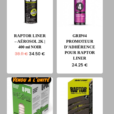
RAPTOR LINER
GRIP#4
– AÉROSOL 2K |
PROMOTEUR
400 ml NOIR
D’ADHÉRENCE
POUR RAPTOR
Le
Le
38.11
€
34.50
€
prix
prix
LINER
initial
actuel
24.25
€
était :
est :
38.11 €.
34.50 €.