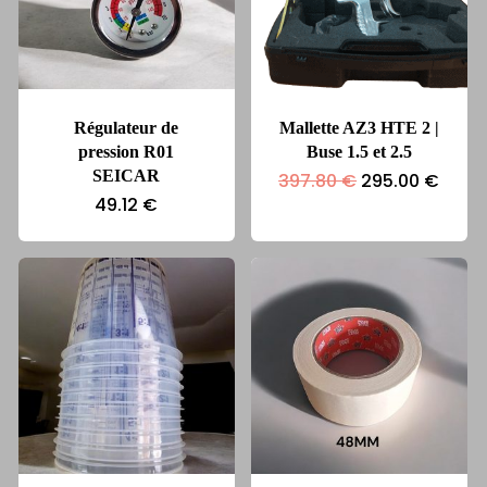
Régulateur de
Mallette AZ3 HTE 2 |
pression R01
Buse 1.5 et 2.5
SEICAR
Le
Le
397.80
€
295.00
€
prix
prix
49.12
€
initial
actue
était :
est :
397.80 €.
295.0