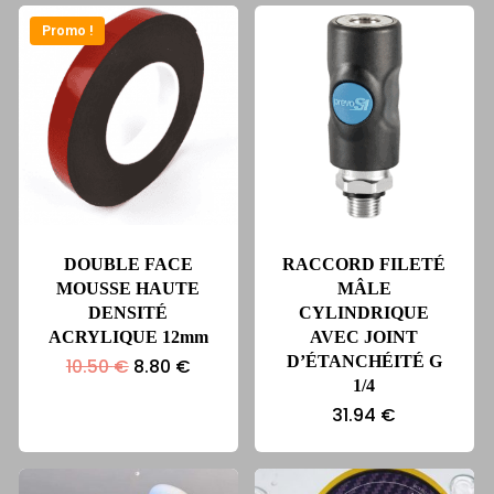
Promo !
DOUBLE FACE
RACCORD FILETÉ
MOUSSE HAUTE
MÂLE
DENSITÉ
CYLINDRIQUE
ACRYLIQUE 12mm
AVEC JOINT
D’ÉTANCHÉITÉ G
Le
Le
10.50
€
8.80
€
prix
prix
1/4
initial
actuel
31.94
€
était :
est :
10.50 €.
8.80 €.