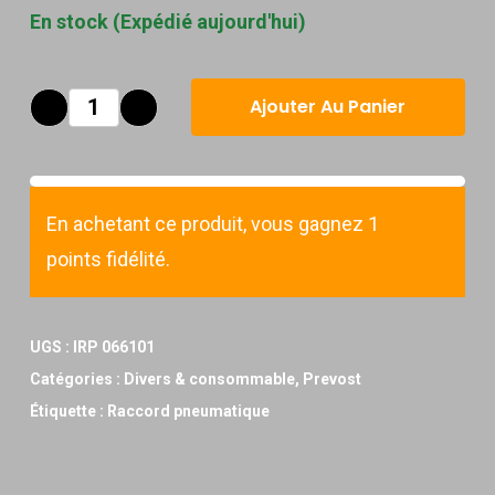
En stock (Expédié aujourd'hui)
Ajouter Au Panier
En achetant ce produit, vous gagnez 1
points fidélité.
UGS :
IRP 066101
Catégories :
Divers & consommable
,
Prevost
Étiquette :
Raccord pneumatique