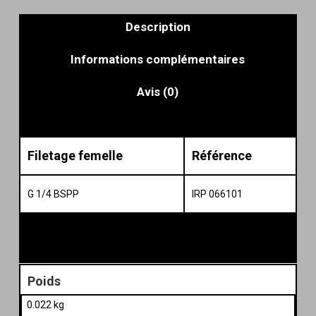
Description
Informations complémentaires
Avis (0)
Filetage femelle
Référence
G 1/4 BSPP
IRP 066101
Poids
0.022 kg