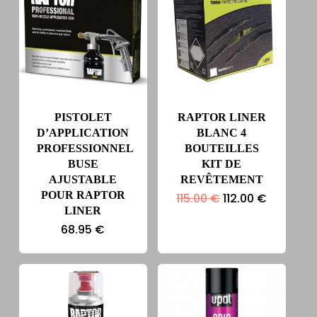
PISTOLET
RAPTOR LINER
D’APPLICATION
BLANC 4
PROFESSIONNEL
BOUTEILLES
BUSE
KIT DE
AJUSTABLE
REVÊTEMENT
POUR RAPTOR
Le
Le
115.00
€
112.00
€
prix
prix
LINER
initial
actuel
68.95
€
était :
est :
115.00 €.
112.00 €.