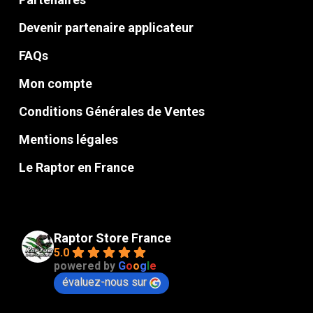
Devenir partenaire applicateur
FAQs
Mon compte
Conditions Générales de Ventes
Mentions légales
Le Raptor en France
Raptor Store France
5.0
powered by
G
o
o
g
l
e
évaluez-nous sur