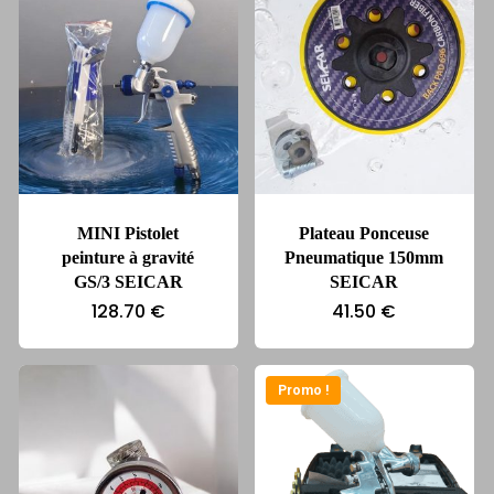
MINI Pistolet
Plateau Ponceuse
peinture à gravité
Pneumatique 150mm
GS/3 SEICAR
SEICAR
128.70
€
41.50
€
Promo !