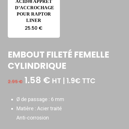
ACID#8 APPRÊT
D’ACCROCHAGE
POUR RAPTOR
LINER
25.50
€
EMBOUT FILETÉ FEMELLE
CYLINDRIQUE
Le
Le
1.58
€
HT | 1.9€ TTC
2.95
€
prix
prix
initial
actuel
Ø de passage :
6 mm
était :
est :
Matière :
Acier traité
2.95 €.
1.58 €.
Anti-corrosion