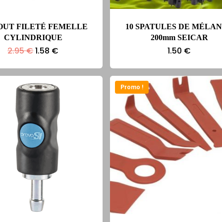
UT FILETÉ FEMELLE
10 SPATULES DE MÉLA
CYLINDRIQUE
200mm SEICAR
Le
Le
2.95
€
1.58
€
1.50
€
prix
prix
initial
actuel
était :
est :
2.95 €.
1.58 €.
Promo !