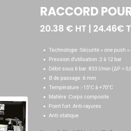
RACCORD POUR 
20.38
€
HT | 24.46€ 
Technologie :Sécurité « one push » 
Pression d’utilisation :2 à 12 bar
Débit sous 6 bar :833 l/min (ΔP = 0,
Ø de passage :6 mm
Température :-15°C à +70°C
Matière :Corps composite
Point fort :Anti-rayures
Anti-statique