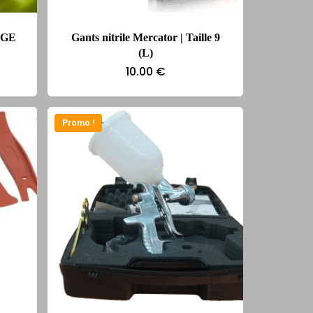
NGE
Gants nitrile Mercator | Taille 9
(L)
10.00
€
Promo !