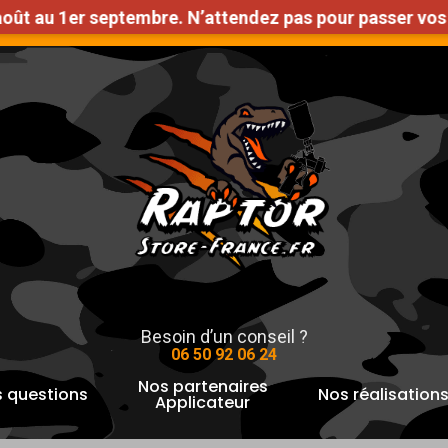
u 1er septembre. N’attendez pas pour passer vos comm
n Gratuite en France métropolitaine à partir de 1000€ d
pour fermer
Besoin d’un conseil ?
06 50 92 06 24
Nos partenaires
 questions
Nos réalisation
Applicateur
ost
RACCORD POUR FLEXIBLES | 6 mm