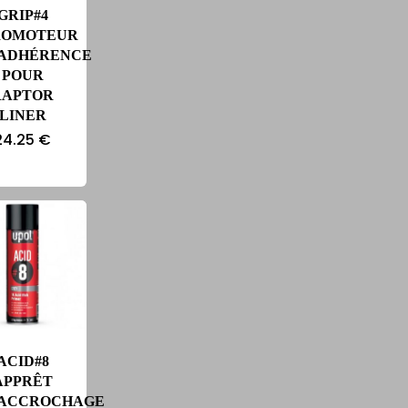
GRIP#4
ROMOTEUR
’ADHÉRENCE
POUR
RAPTOR
LINER
24.25
€
ACID#8
APPRÊT
’ACCROCHAGE