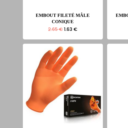
EMBOUT FILETÉ MÂLE
EMBO
CONIQUE
Le
Le
2.65
€
1.63
€
prix
prix
initial
actuel
était :
est :
2.65 €.
1.63 €.