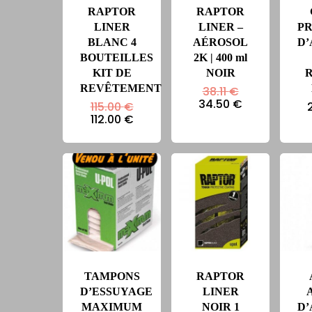
RAPTOR
RAPTOR
LINER
LINER –
P
BLANC 4
AÉROSOL
D
BOUTEILLES
2K | 400 ml
KIT DE
NOIR
REVÊTEMENT
Le
38.11
€
prix
Le
34.50
€
Le
115.00
€
initial
prix
prix
Le
112.00
€
était :
actuel
initial
prix
38.11 €.
est :
était :
actuel
34.50 €.
115.00 €.
est :
112.00 €.
TAMPONS
RAPTOR
D’ESSUYAGE
LINER
MAXIMUM
NOIR 1
D