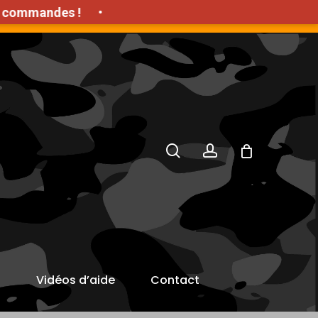
andes !
•
'achat HT
search
account
s
Vidéos d’aide
Contact