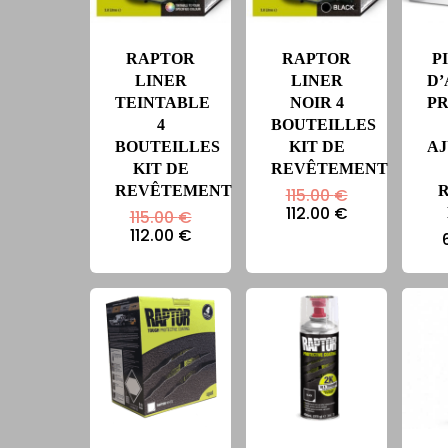
RAPTOR
RAPTOR
P
LINER
LINER
D’
TEINTABLE
NOIR 4
P
4
BOUTEILLES
BOUTEILLES
KIT DE
A
KIT DE
REVÊTEMENT
REVÊTEMENT
Le
115.00
€
prix
Le
112.00
€
Le
115.00
€
initial
prix
prix
Le
112.00
€
était :
actuel
initial
prix
115.00 €.
est :
était :
actuel
112.00 €.
115.00 €.
est :
112.00 €.