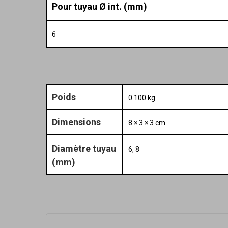
Pour tuyau Ø int. (mm)
6
Poids
0.100 kg
Dimensions
8 × 3 × 3 cm
Diamètre tuyau
6, 8
(mm)