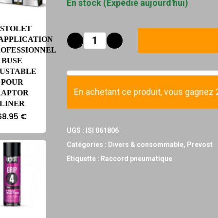
En stock (Expédié aujourd'hui)
ISTOLET
APPLICATION
ROFESSIONNEL
BUSE
JUSTABLE
POUR
En achetant ce produit, vous gagnez 20
RAPTOR
LINER
68.95
€
UGS :
ISI 061806
Catégories :
Divers & consommable
,
Prevost
Étiquette :
Raccord pneumatique