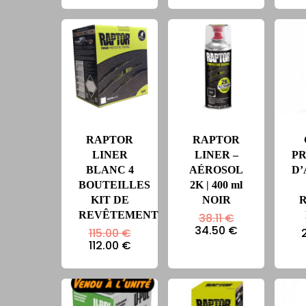
est :
était :
actuel
112.00 €.
115.00 €.
est :
112.00 €.
RAPTOR
RAPTOR
LINER
LINER –
P
BLANC 4
AÉROSOL
D
BOUTEILLES
2K | 400 ml
KIT DE
NOIR
REVÊTEMENT
Le
38.11
€
prix
Le
34.50
€
Le
115.00
€
initial
prix
prix
Le
112.00
€
était :
actuel
initial
prix
38.11 €.
est :
était :
actuel
34.50 €.
115.00 €.
est :
112.00 €.