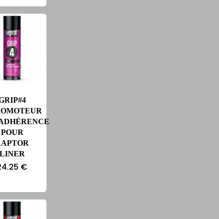
GRIP#4
ROMOTEUR
’ADHÉRENCE
POUR
RAPTOR
LINER
24.25
€