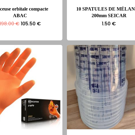
ceuse orbitale compacte
10 SPATULES DE MÉLA
ABAC
200mm SEICAR
Le
Le
198.00
€
105.50
€
1.50
€
prix
prix
initial
actuel
était :
est :
198.00 €.
105.50 €.