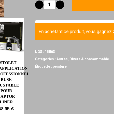
En achetant ce produit, vous gagnez 2 
UGS :
15863
Catégories :
Autres
,
Divers & consommable
ISTOLET
Étiquette :
peinture
APPLICATION
ROFESSIONNEL
BUSE
JUSTABLE
POUR
RAPTOR
LINER
68.95
€