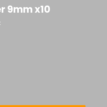
er 9mm x10
C