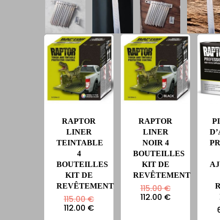
RAPTOR
RAPTOR
P
LINER
LINER
D’
TEINTABLE
NOIR 4
P
4
BOUTEILLES
BOUTEILLES
KIT DE
A
KIT DE
REVÊTEMENT
REVÊTEMENT
Le
115.00
€
prix
Le
112.00
€
Le
115.00
€
initial
prix
prix
Le
112.00
€
était :
actuel
initial
prix
115.00 €.