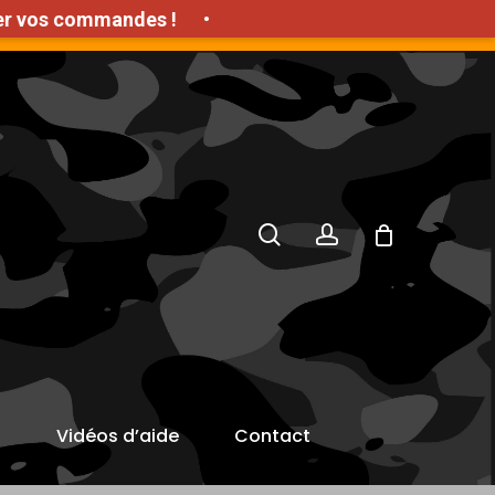
commandes !
•
'achat HT
search
account
s
Vidéos d’aide
Contact