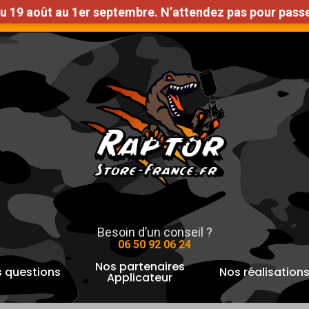
oût au 1er septembre. N’attendez pas pour passer vos 
n Gratuite en France métropolitaine à partir de 1000€ d
pour fermer
Besoin d’un conseil ?
06 50 92 06 24
Nos partenaires
 questions
Nos réalisation
Applicateur
es
Lames de Cutter 9mm x10