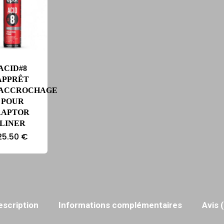
ACID#8
APPRÊT
’ACCROCHAGE
POUR
RAPTOR
LINER
25.50
€
escription
Informations complémentaires
Avis 