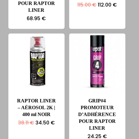
POUR RAPTOR
Le
Le
115.00
€
112.00
€
prix
prix
LINER
initial
actuel
68.95
€
était :
est :
115.00 €.
112.00 €.
RAPTOR LINER
GRIP#4
– AÉROSOL 2K |
PROMOTEUR
400 ml NOIR
D’ADHÉRENCE
POUR RAPTOR
Le
Le
38.11
€
34.50
€
prix
prix
LINER
initial
actuel
24.25
€
était :
est :