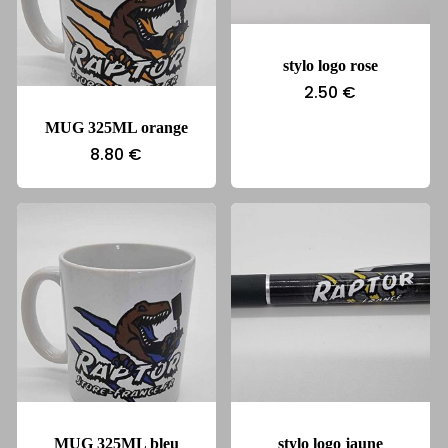
stylo logo rose
2.50
€
MUG 325ML orange
8.80
€
MUG 325ML bleu
stylo logo jaune