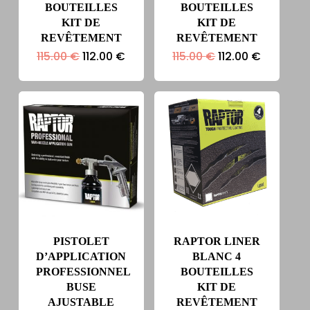
BOUTEILLES
BOUTEILLES
KIT DE
KIT DE
REVÊTEMENT
REVÊTEMENT
Le
Le
Le
Le
115.00
€
112.00
€
115.00
€
112.00
€
prix
prix
prix
prix
initial
actuel
initial
actuel
était :
est :
était :
est :
115.00 €.
112.00 €.
115.00 €.
112.00 €.
PISTOLET
RAPTOR LINER
D’APPLICATION
BLANC 4
PROFESSIONNEL
BOUTEILLES
BUSE
KIT DE
AJUSTABLE
REVÊTEMENT