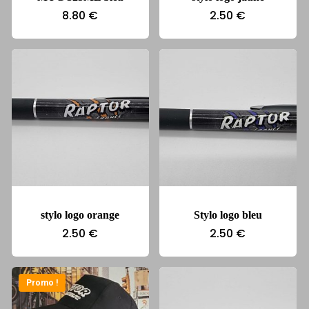
8.80
€
2.50
€
stylo logo orange
Stylo logo bleu
2.50
€
2.50
€
Promo !