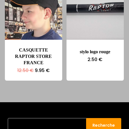
CASQUETTE
stylo logo rouge
RAPTOR STORE
2.50
€
FRANCE
Le
Le
12.50
€
9.95
€
prix
prix
initial
actuel
était :
est :
12.50 €.
9.95 €.
Recherche
Recherche