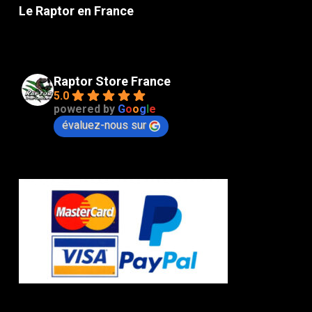
Le Raptor en France
Raptor Store France
5.0
powered by
G
o
o
g
l
e
évaluez-nous sur