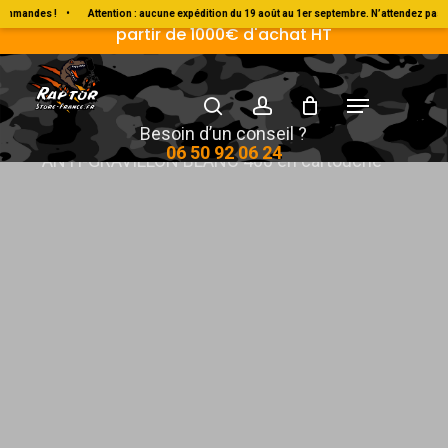
Skip
Livraison Gratuite en France métropolitaine à
mandes !
•
Attention : aucune expédition du 19 août au 1er septembre. N’attendez pas po
partir de 1000€ d'achat HT
to
main
search
account
Menu
content
Accueil
Divers & consommable
Autres
Besoin d’un conseil ?
06 50 92 06 24
ANTI-GRAVILLON BLANC 460 en cartouche