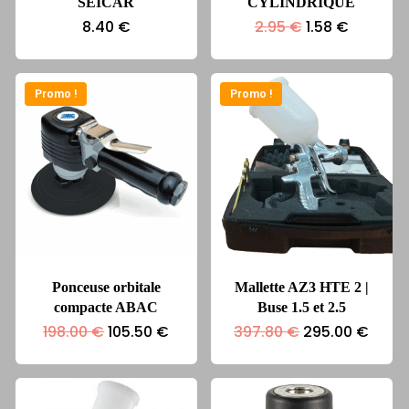
SEICAR
CYLINDRIQUE
Le
Le
8.40
€
2.95
€
1.58
€
prix
prix
initial
actuel
était :
est :
2.95 €.
1.58 €.
Promo !
Promo !
Ponceuse orbitale
Mallette AZ3 HTE 2 |
compacte ABAC
Buse 1.5 et 2.5
Le
Le
Le
Le
198.00
€
105.50
€
397.80
€
295.00
€
prix
prix
prix
prix
initial
actuel
initial
actue
était :
est :
était :
est :
198.00 €.
105.50 €.
397.80 €.
295.0