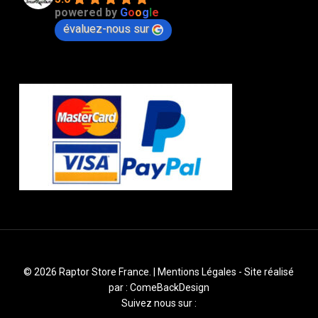
powered by
G
o
o
g
l
e
évaluez-nous sur
© 2026 Raptor Store France. |
Mentions Légales
- Site réalisé
par :
ComeBackDesign
Suivez nous sur :