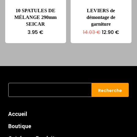
10 SPATULES DE
LEVIERS de
MÉLANGE 290mm
démontage de
SEICAR
garniture
Le
Le
3.95
€
14.03
€
12.90
€
prix
prix
initial
actuel
était :
est :
14.03 €.
12.90 €
Recherche
Recherche
pour :
Accueil
Boutique