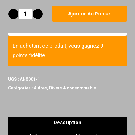
Ajouter Au Panier
En achetant ce produit, vous gagnez 9
points fidélité.
UGS :
ANX001-1
Catégories :
Autres
,
Divers & consommable
Description