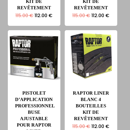
KIT DE
KIT DE
REVÊTEMENT
REVÊTEMENT
Le
Le
Le
Le
115.00
€
112.00
€
115.00
€
112.00
€
prix
prix
prix
prix
initial
actuel
initial
actuel
était :
est :
était :
est :
115.00 €.
112.00 €.
115.00 €.
112.00 €.
PISTOLET
RAPTOR LINER
D’APPLICATION
BLANC 4
PROFESSIONNEL
BOUTEILLES
BUSE
KIT DE
AJUSTABLE
REVÊTEMENT
POUR RAPTOR
Le
Le
115.00
€
112.00
€