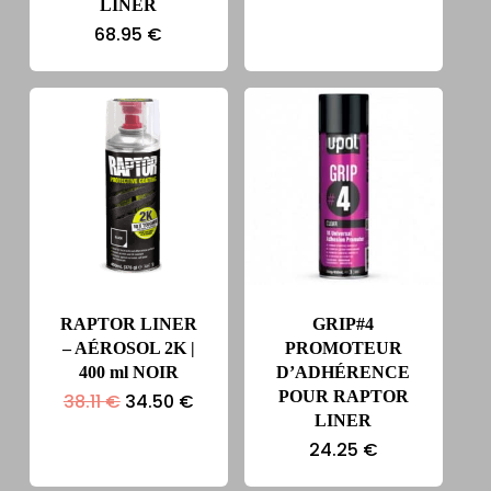
prix
prix
LINER
initial
actuel
68.95
€
était :
est :
115.00 €.
112.00 €.
RAPTOR LINER
GRIP#4
– AÉROSOL 2K |
PROMOTEUR
400 ml NOIR
D’ADHÉRENCE
POUR RAPTOR
Le
Le
38.11
€
34.50
€
prix
prix
LINER
initial
actuel
24.25
€
était :
est :
38.11 €.
34.50 €.