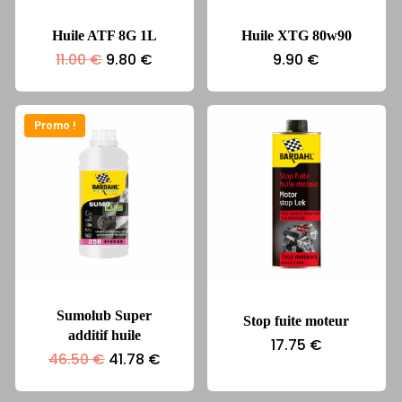
Huile ATF 8G 1L
Huile XTG 80w90
Le
Le
11.00
€
9.80
€
9.90
€
prix
prix
initial
actuel
était :
est :
11.00 €.
9.80 €.
Promo !
Sumolub Super
Stop fuite moteur
additif huile
17.75
€
Le
Le
46.50
€
41.78
€
prix
prix
initial
actuel
était :
est :