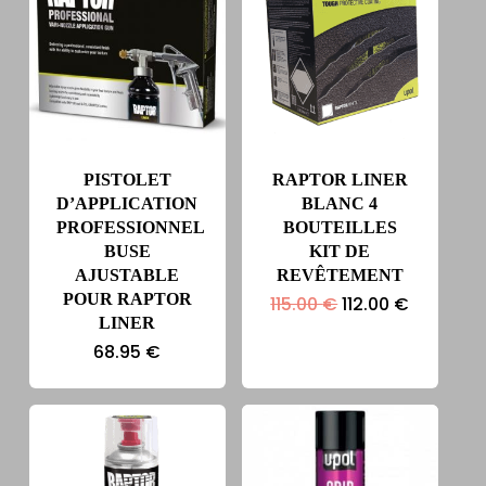
PISTOLET
RAPTOR LINER
D’APPLICATION
BLANC 4
PROFESSIONNEL
BOUTEILLES
BUSE
KIT DE
AJUSTABLE
REVÊTEMENT
POUR RAPTOR
Le
Le
115.00
€
112.00
€
prix
prix
LINER
initial
actuel
68.95
€
était :
est :
115.00 €.
112.00 €.