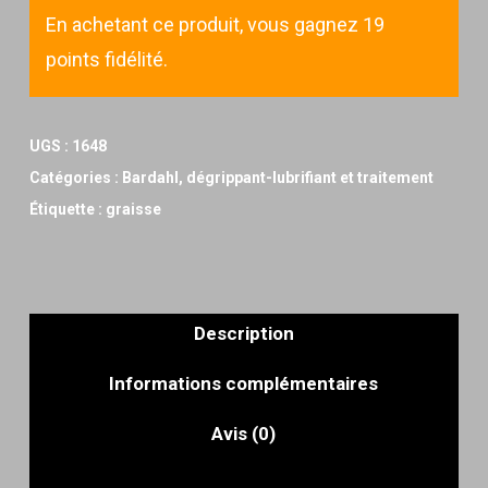
En achetant ce produit, vous gagnez 19
points fidélité.
UGS :
1648
Catégories :
Bardahl
,
dégrippant-lubrifiant et traitement
Étiquette :
graisse
Description
Informations complémentaires
Avis (0)