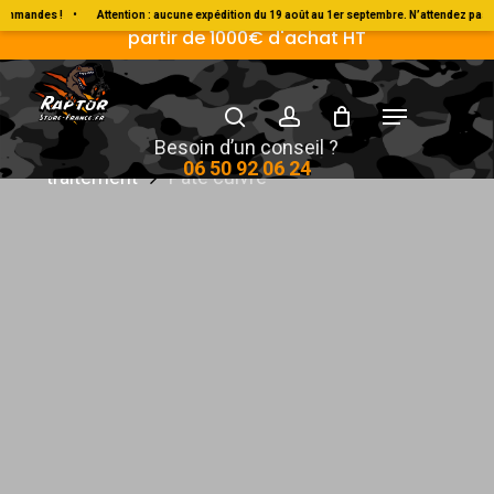
Skip
Livraison Gratuite en France métropolitaine à
mandes !
•
Attention : aucune expédition du 19 août au 1er septembre. N’attendez pas p
partir de 1000€ d'achat HT
to
main
search
account
Menu
content
Accueil
Bardahl
dégrippant-lubrifiant et
Besoin d’un conseil ?
06 50 92 06 24
traitement
Pâte cuivre