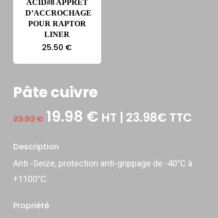
ACID#8 APPRÊT
D’ACCROCHAGE
POUR RAPTOR
LINER
25.50
€
Pâte cuivre
Le
Le
19.98
€
HT | 23.98€ TTC
23.92
€
prix
prix
initial
actuel
Description
était :
est :
Anti -Seize, protection anti-grippage de -40°C à
23.92 €.
19.98 €.
+1100°C.
Propriété