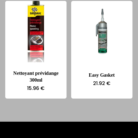
46.50 €.
41.78 €.
Nettoyant prévidange
Easy Gasket
300ml
21.92
€
15.96
€