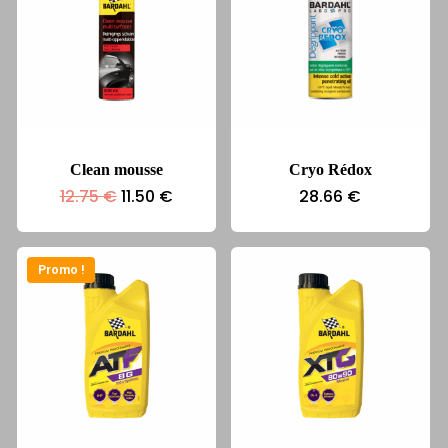
Clean mousse
Cryo Rédox
Le
Le
12.75
€
11.50
€
28.66
€
prix
prix
initial
actuel
était :
est :
12.75 €.
11.50 €.
Promo !