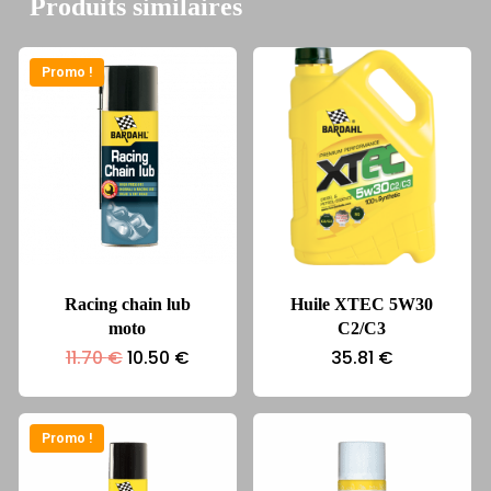
Produits similaires
Promo !
Racing chain lub
Huile XTEC 5W30
moto
C2/C3
Le
Le
11.70
€
10.50
€
35.81
€
prix
prix
initial
actuel
était :
est :
11.70 €.
10.50 €.
Promo !