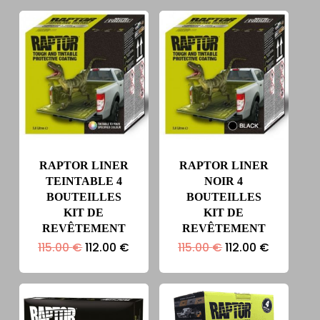
RAPTOR LINER
RAPTOR LINER
TEINTABLE 4
NOIR 4
BOUTEILLES
BOUTEILLES
KIT DE
KIT DE
REVÊTEMENT
REVÊTEMENT
Le
Le
Le
Le
115.00
€
112.00
€
115.00
€
112.00
€
prix
prix
prix
prix
initial
actuel
initial
actuel
était :
est :
était :
est :
115.00 €.
112.00 €.
115.00 €.
112.00 €.