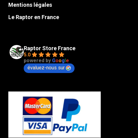
Mentions légales
Le Raptor en France
Raptor Store France
5.0
powered by
G
o
o
g
l
e
évaluez-nous sur