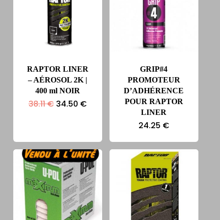
RAPTOR LINER
GRIP#4
– AÉROSOL 2K |
PROMOTEUR
400 ml NOIR
D’ADHÉRENCE
POUR RAPTOR
Le
Le
38.11
€
34.50
€
prix
prix
LINER
initial
actuel
24.25
€
était :
est :
38.11 €.
34.50 €.